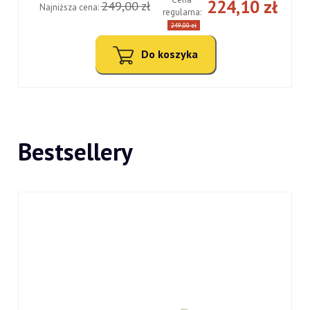
ł
224,10 zł
249,00 zł
Najniższa cena:
regularna:
249,00 zł
Do koszyka
Bestsellery