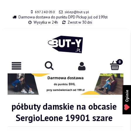
697 240 050
sklep@but-y.pl
Darmowa dostawa do punktu DPD Pickup już od 199zł
Wysyłka w 24h
Zwrot w 30 dni
Opinie
półbuty damskie na obcasie
SergioLeone 19901 szare