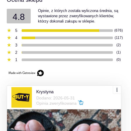
Opinie, z których została wyliczona średnia, są
4.8
wystawione przez zweryfikowanych klientów,
którzy dokonali zakupu w sklepie.
5
(676)
4
(117)
3
(2)
2
(1)
1
(0)
Krystyna
Dodano: 2026-05-31
Opinia zweryfikowana