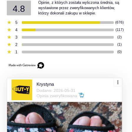
Opinie, z których została wyliczona średnia, są
4.8
wystawione przez zweryfikowanych klientów,
którzy dokonali zakupu w sklepie.
5
(676)
4
(117)
3
(2)
2
(1)
1
(0)
Krystyna
Dodano: 2026-05-31
Opinia zweryfikowana