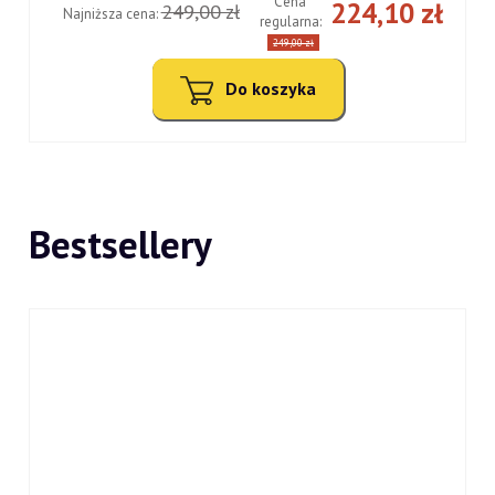
Cena
ł
224,10 zł
249,00 zł
Najniższa cena:
regularna:
249,00 zł
Do koszyka
Bestsellery