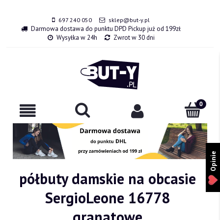
697 240 050
sklep@but-y.pl
Darmowa dostawa do punktu DPD Pickup już od 199zł
Wysyłka w 24h
Zwrot w 30 dni
Opinie
półbuty damskie na obcasie
SergioLeone 16778
granatowe