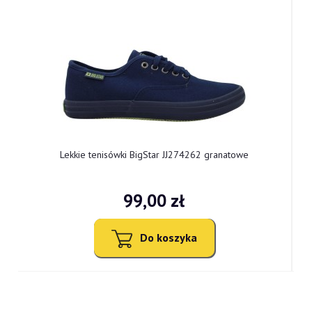
botki damskie na obcasie Vinceza 58120BK czarne
lakierowane
205,00 zł
Do koszyka