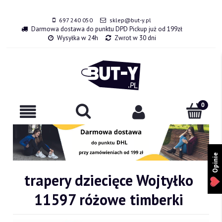
697 240 050
sklep@but-y.pl
Darmowa dostawa do punktu DPD Pickup już od 199zł
Wysyłka w 24h
Zwrot w 30 dni
Opinie
trapery dziecięce Wojtyłko
11597 różowe timberki