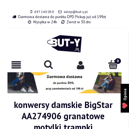
697 240 050
sklep@but-y.pl
Darmowa dostawa do punktu DPD Pickup już od 199zł
Wysyłka w 24h
Zwrot w 30 dni
Opinie
konwersy damskie BigStar
AA274906 granatowe
motylki trampki