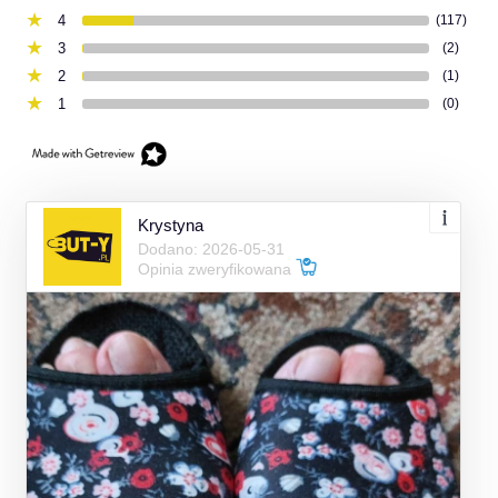
4
(117)
3
(2)
2
(1)
1
(0)
Krystyna
Dodano: 2026-05-31
Opinia zweryfikowana