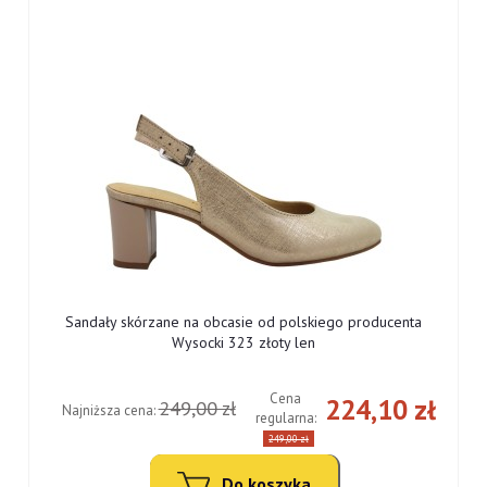
Sandały skórzane na obcasie od polskiego producenta
Wysocki 323 złoty len
Cena
ł
224,10 zł
249,00 zł
Najniższa cena:
regularna:
249,00 zł
Do koszyka