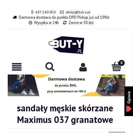
697 240 050
sklep@but-y.pl
Darmowa dostawa do punktu DPD Pickup już od 199zł
Wysyłka w 24h
Zwrot w 30 dni
Opinie
sandały męskie skórzane
Maximus 037 granatowe