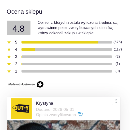
Ocena sklepu
Opinie, z których została wyliczona średnia, są
4.8
wystawione przez zweryfikowanych klientów,
którzy dokonali zakupu w sklepie.
5
(676)
4
(117)
3
(2)
2
(1)
1
(0)
Krystyna
Dodano: 2026-05-31
Opinia zweryfikowana