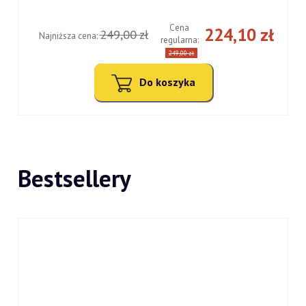
Cena
ł
224,10 zł
249,00 zł
Najniższa cena:
regularna:
249,00 zł
Do koszyka
Bestsellery