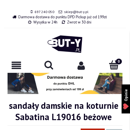
697 240 050
sklep@but-y.pl
Darmowa dostawa do punktu DPD Pickup już od 199zł
Wysyłka w 24h
Zwrot w 30 dni
Opinie
sandały damskie na koturnie
Sabatina L19016 beżowe