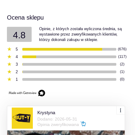
Ocena sklepu
Opinie, z których została wyliczona średnia, są
4.8
wystawione przez zweryfikowanych klientów,
którzy dokonali zakupu w sklepie.
5
(676)
4
(117)
3
(2)
2
(1)
1
(0)
Krystyna
Dodano: 2026-05-31
Opinia zweryfikowana