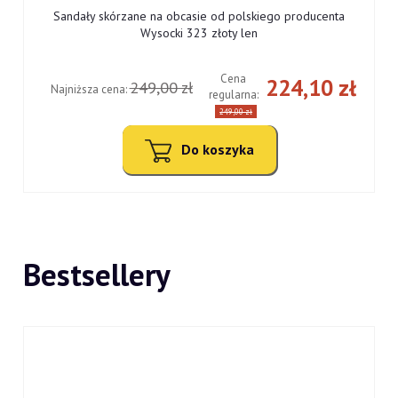
Sandały skórzane na obcasie od polskiego producenta
Wysocki 323 złoty len
Cena
ł
224,10 zł
249,00 zł
Najniższa cena:
regularna:
249,00 zł
Do koszyka
Bestsellery