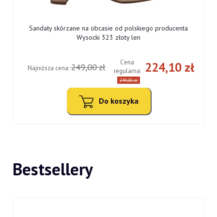
Sandały skórzane na obcasie od polskiego producenta
Wysocki 323 złoty len
Cena
ł
224,10 zł
249,00 zł
Najniższa cena:
regularna:
249,00 zł
Do koszyka
Bestsellery