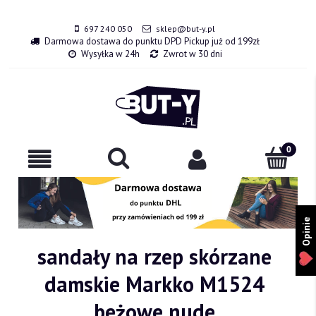
697 240 050
sklep@but-y.pl
Darmowa dostawa do punktu DPD Pickup już od 199zł
Wysyłka w 24h
Zwrot w 30 dni
Opinie
sandały na rzep skórzane
damskie Markko M1524
beżowe nude