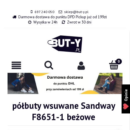
697 240 050
sklep@but-y.pl
Darmowa dostawa do punktu DPD Pickup już od 199zł
Wysyłka w 24h
Zwrot w 30 dni
Opinie
półbuty wsuwane Sandway
F8651-1 beżowe