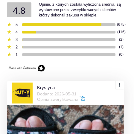
Opinie, z których została wyliczona średnia, są
4.8
wystawione przez zweryfikowanych klientów,
którzy dokonali zakupu w sklepie.
5
(675)
4
(116)
3
(2)
2
(1)
1
(0)
Krystyna
Dodano: 2026-05-31
Opinia zweryfikowana