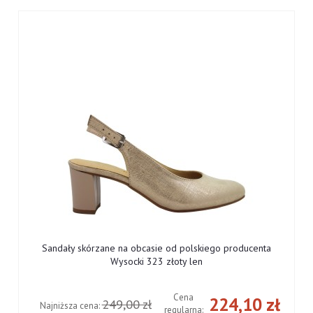
Sandały skórzane na obcasie od polskiego producenta
Wysocki 323 złoty len
Cena
ł
224,10 zł
249,00 zł
Najniższa cena:
regularna: