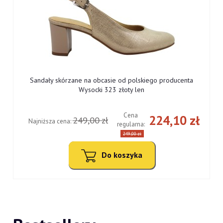
Sandały skórzane na obcasie od polskiego producenta
Wysocki 323 złoty len
Cena
ł
224,10 zł
249,00 zł
Najniższa cena:
regularna:
249,00 zł
Do koszyka