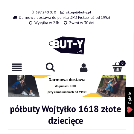
697 240 050
sklep@but-y.pl
Darmowa dostawa do punktu DPD Pickup już od 199zł
Wysyłka w 24h
Zwrot w 30 dni
Opinie
półbuty Wojtyłko 1618 złote
dziecięce