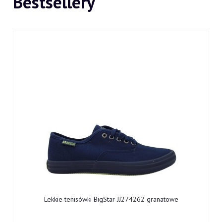
Bestsellery
Lekkie tenisówki BigStar JJ274262 granatowe