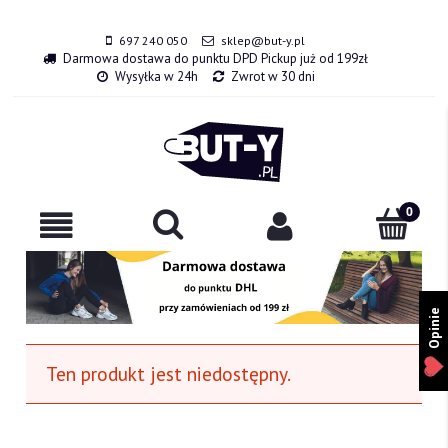
697 240 050
sklep@but-y.pl
Darmowa dostawa do punktu DPD Pickup już od 199zł
Wysyłka w 24h
Zwrot w 30 dni
Opinie
Ten produkt jest niedostępny.