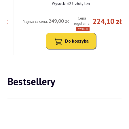
Wysocki 323 złoty len
Cena
ł
224,10 zł
249,00 zł
Najniższa cena:
regularna:
249,00 zł
Do koszyka
Bestsellery