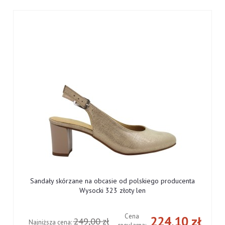
Sandały skórzane na obcasie od polskiego producenta
Wysocki 323 złoty len
Cena
ł
224,10 zł
249,00 zł
Najniższa cena: