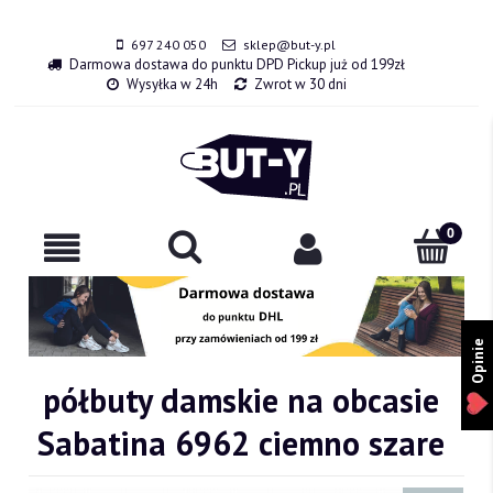
697 240 050
sklep@but-y.pl
Darmowa dostawa do punktu DPD Pickup już od 199zł
Wysyłka w 24h
Zwrot w 30 dni
Opinie
półbuty damskie na obcasie
Sabatina 6962 ciemno szare