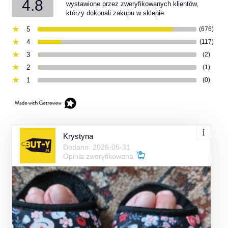
4.8
wystawione przez zweryfikowanych klientów,
którzy dokonali zakupu w sklepie.
5
(676)
4
(117)
3
(2)
2
(1)
1
(0)
Krystyna
Dodano: 2026-05-31
Opinia zweryfikowana