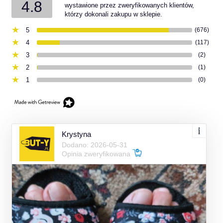
4.8
wystawione przez zweryfikowanych klientów,
którzy dokonali zakupu w sklepie.
5
(676)
4
(117)
3
(2)
2
(1)
1
(0)
Krystyna
Dodano: 2026-05-31
Opinia zweryfikowana