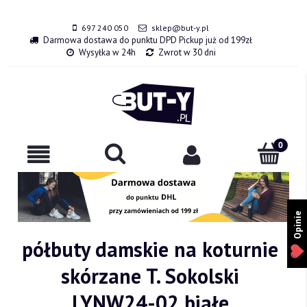
697 240 050
sklep@but-y.pl
Darmowa dostawa do punktu DPD Pickup już od 199zł
Wysyłka w 24h
Zwrot w 30 dni
Opinie
półbuty damskie na koturnie
skórzane T. Sokolski
LYNW24-02 białe