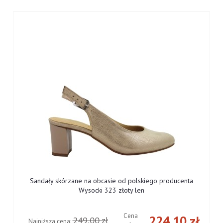
Sandały skórzane na obcasie od polskiego producenta
Wysocki 323 złoty len
Cena
ł
224,10 zł
249,00 zł
Najniższa cena: