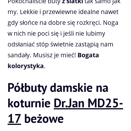
Pokochaliście buty
z siatki
tak samo jak
my. Lekkie i przewiewne idealne nawet
gdy słońce na dobre się rozkręci. Noga
w nich nie poci się i jeśli nie lubimy
odsłaniać stóp świetnie zastąpią nam
sandały. Musisz je mieć!
Bogata
kolorystyka
.
Półbuty damskie na
koturnie
Dr.Jan MD25-
17
beżowe