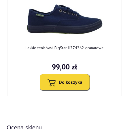
9
Lekkie tenisówki BigStar JJ274262 granatowe
99,00 zł
Do koszyka
Ocena sklepu