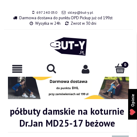
697 240 050
sklep@but-y.pl
Darmowa dostawa do punktu DPD Pickup już od 199zł
Wysyłka w 24h
Zwrot w 30 dni
Opinie
półbuty damskie na koturnie
Dr.Jan MD25-17 beżowe