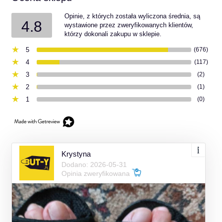
Opinie, z których została wyliczona średnia, są
4.8
wystawione przez zweryfikowanych klientów,
którzy dokonali zakupu w sklepie.
5
(676)
4
(117)
3
(2)
2
(1)
1
(0)
Krystyna
Dodano: 2026-05-31
Opinia zweryfikowana