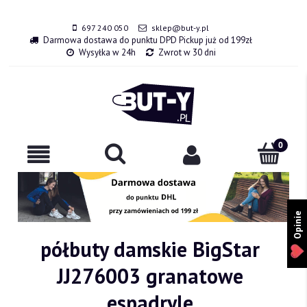
697 240 050
sklep@but-y.pl
Darmowa dostawa do punktu DPD Pickup już od 199zł
Wysyłka w 24h
Zwrot w 30 dni
Opinie
półbuty damskie BigStar
JJ276003 granatowe
espadryle