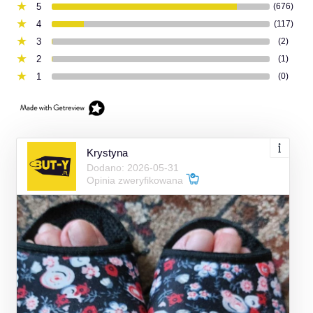
5
(676)
4
(117)
3
(2)
2
(1)
1
(0)
Krystyna
Dodano: 2026-05-31
Opinia zweryfikowana