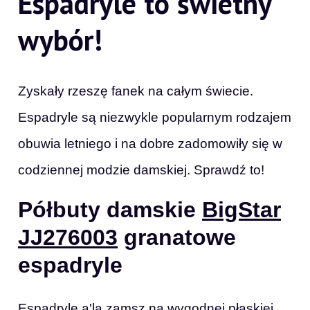
Espadryle to świetny
wybór!
Zyskały rzeszę fanek na całym świecie.
Espadryle są niezwykle popularnym rodzajem
obuwia letniego i na dobre zadomowiły się w
codziennej modzie damskiej. Sprawdź to!
Półbuty damskie
BigStar
JJ276003
granatowe
espadryle
Espadryle a'la zamsz na wygodnej płaskiej