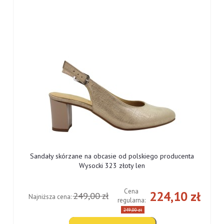
Sandały skórzane na obcasie od polskiego producenta
Wysocki 323 złoty len
Cena
ł
224,10 zł
249,00 zł
Najniższa cena:
regularna:
249,00 zł