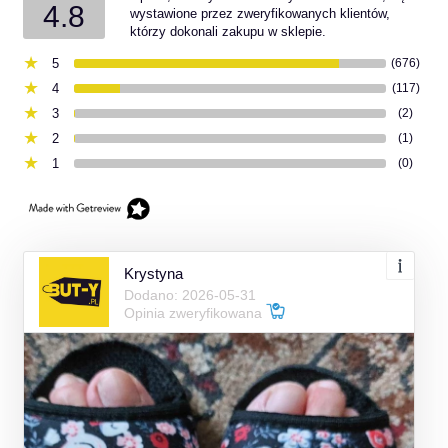
4.8
wystawione przez zweryfikowanych klientów,
którzy dokonali zakupu w sklepie.
5
(676)
4
(117)
3
(2)
2
(1)
1
(0)
Krystyna
Dodano: 2026-05-31
Opinia zweryfikowana