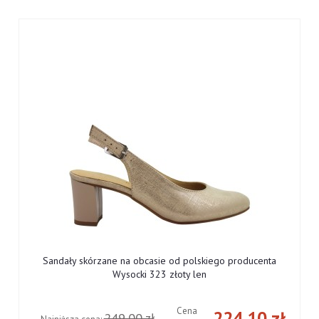
Sandały skórzane na obcasie od polskiego producenta
Wysocki 323 złoty len
Cena
ł
224,10 zł
249,00 zł