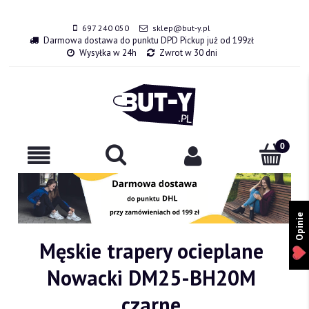
697 240 050
sklep@but-y.pl
Darmowa dostawa do punktu DPD Pickup już od 199zł
Wysyłka w 24h
Zwrot w 30 dni
Opinie
Męskie trapery ocieplane
Nowacki DM25-BH20M
czarne