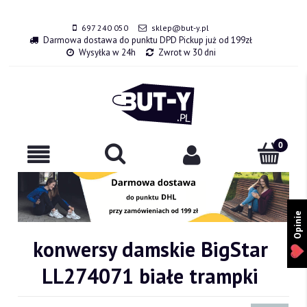
697 240 050
sklep@but-y.pl
Darmowa dostawa do punktu DPD Pickup już od 199zł
Wysyłka w 24h
Zwrot w 30 dni
Opinie
konwersy damskie BigStar
LL274071 białe trampki