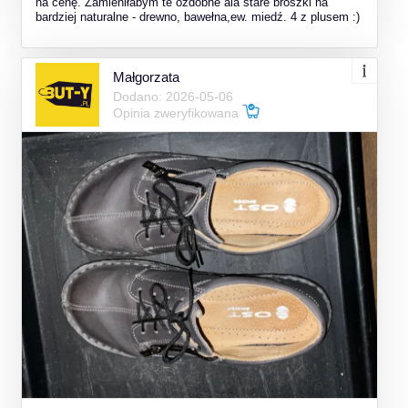
na cenę. Zamieniłabym te ozdobne ala stare broszki na
bardziej naturalne - drewno, bawełna,ew. miedź. 4 z plusem :)
Małgorzata
Dodano: 2026-05-06
Opinia zweryfikowana