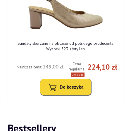
Sandały skórzane na obcasie od polskiego producenta
Wysocki 323 złoty len
Cena
ł
224,10 zł
249,00 zł
Najniższa cena:
regularna:
249,00 zł
Do koszyka
Bestsellery