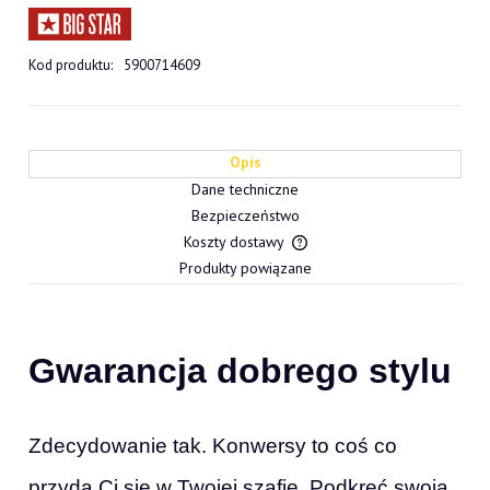
Kod produktu:
5900714609
Opis
Dane techniczne
Bezpieczeństwo
Koszty dostawy
Cena nie zawiera ewentualn
Produkty powiązane
płatności
Gwarancja dobrego stylu
Zdecydowanie tak. Konwersy to coś co
przyda Ci się w Twojej szafie. Podkręć swoją