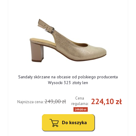
Sandały skórzane na obcasie od polskiego producenta
Wysocki 323 złoty len
Cena
ł
224,10 zł
249,00 zł
Najniższa cena:
regularna:
249,00 zł
Do koszyka