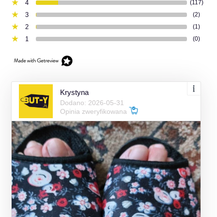
4
(117)
3
(2)
2
(1)
1
(0)
Krystyna
Dodano: 2026-05-31
Opinia zweryfikowana