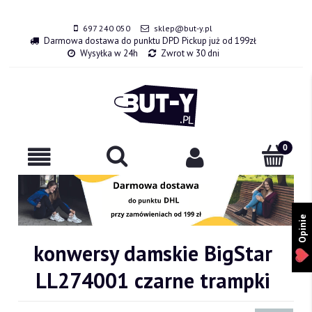
697 240 050
sklep@but-y.pl
Darmowa dostawa do punktu DPD Pickup już od 199zł
Wysyłka w 24h
Zwrot w 30 dni
Opinie
konwersy damskie BigStar
LL274001 czarne trampki