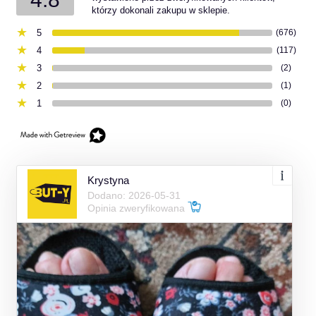
którzy dokonali zakupu w sklepie.
5
(676)
4
(117)
3
(2)
2
(1)
1
(0)
Krystyna
Dodano: 2026-05-31
Opinia zweryfikowana