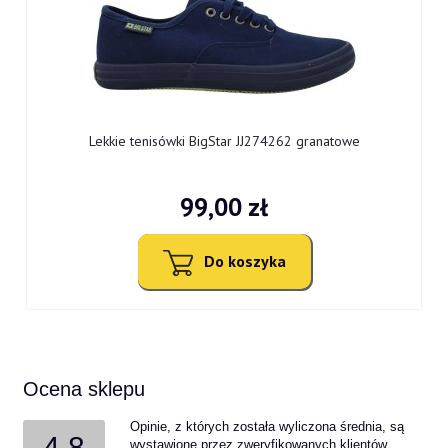
Lekkie tenisówki BigStar JJ274262 granatowe
99,00 zł
Do koszyka
Ocena sklepu
Opinie, z których została wyliczona średnia, są
4.8
wystawione przez zweryfikowanych klientów,