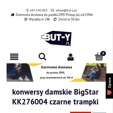
697 240 050
sklep@but-y.pl
Darmowa dostawa do punktu DPD Pickup już od 199zł
Wysyłka w 24h
Zwrot w 30 dni
Opinie
konwersy damskie BigStar
KK276004 czarne trampki