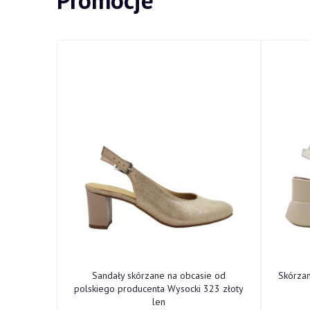
Promocje
ne od
Sandały skórzane na obcasie od
Skórza
cki 322
polskiego producenta Wysocki 323 złoty
len