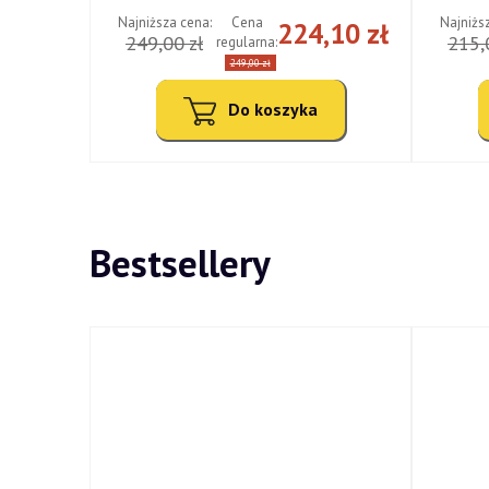
Najniższa cena:
Najniżs
Cena
,10 zł
224,10 zł
249,00 zł
215,
regularna:
249,00 zł
Do koszyka
Bestsellery