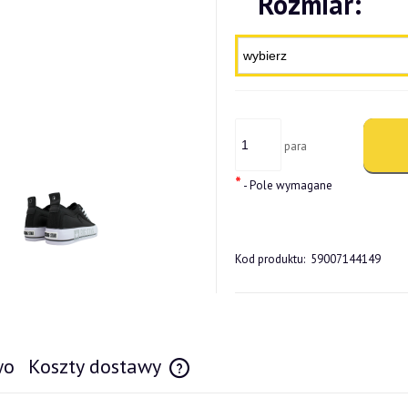
Rozmiar:
para
*
- Pole wymagane
Kod produktu:
59007144149
wo
Koszty dostawy