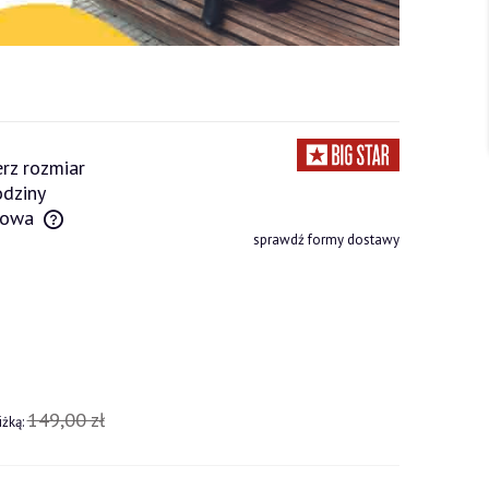
rz rozmiar
dziny
owa
sprawdź formy dostawy
tów
149,00 zł
iżką: