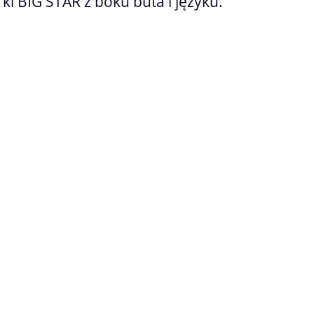
ki BIG STAR z boku buta i języku.