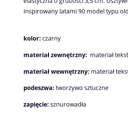
elastyczna o grubości 3,5 cm. Usztywn
Inspirowany latami 90 model typu ol
kolor:
czarny
materiał zewnętrzny:
materiał teks
materiał wewnętrzny:
materiał teks
podeszwa:
tworzywo sztuczne
zapięcie:
sznurowadła