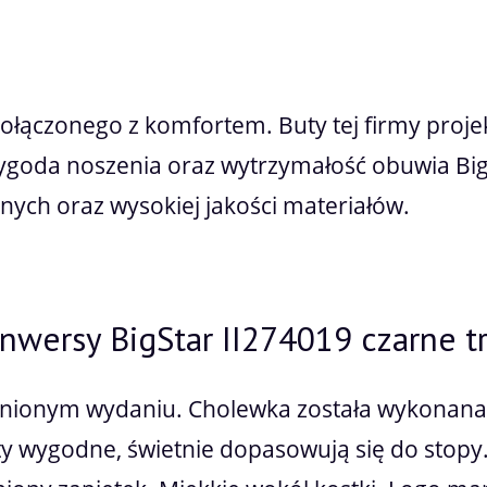
Cena nie zawiera ewentualnych kosztów pł
połączonego z komfortem. Buty tej firmy proj
ygoda noszenia oraz wytrzymałość obuwia Big
ych oraz wysokiej jakości materiałów.
onwersy BigStar II274019 czarne t
nionym wydaniu. Cholewka została wykonana z
ty wygodne, świetnie dopasowują się do stopy