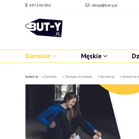
697 240 050
sklep@but-y.pl
Damskie
Męskie
Dz
Jesteś w:
»
Damskie
»
Trampki tenisówki
»
Konwersy
»
konwersy d