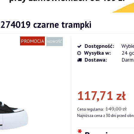
I274019 czarne trampki
PROMOCJA
NOWOŚĆ
Dostępność:
Wybie
Wysyłka w:
24 go
Dostawa:
Darm
Cena nie zawiera ewentualnych kosz
płatności
117,71 zł
149,00 zł
Cena regularna:
Najniższa cena z 30 dni przed obn
*