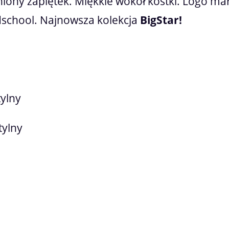
iony zapiętek. Miękkie wokół kostki. Logo mar
dschool. Najnowsza kolekcja
BigStar!
tylny
tylny