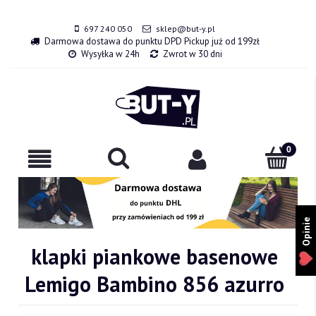
697 240 050
sklep@but-y.pl
Darmowa dostawa do punktu DPD Pickup już od 199zł
Wysyłka w 24h
Zwrot w 30 dni
Opinie
klapki piankowe basenowe
Lemigo Bambino 856 azurro