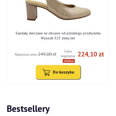
Sandały skórzane na obcasie od polskiego producenta
Wysocki 323 złoty len
Cena
ł
224,10 zł
249,00 zł
Najniższa cena:
regularna:
249,00 zł
Do koszyka
Bestsellery