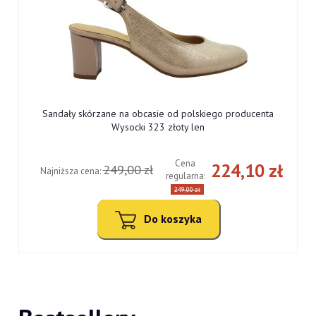
Sandały skórzane na obcasie od polskiego producenta
Wysocki 323 złoty len
Cena
ł
224,10 zł
249,00 zł
Najniższa cena:
regularna:
249,00 zł
Do koszyka