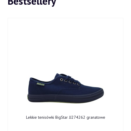
Bestsellery
Lekkie tenisówki BigStar JJ274262 granatowe