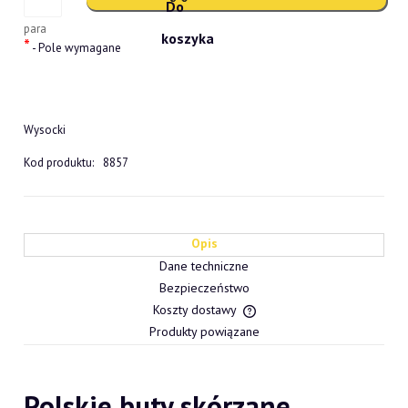
para
*
- Pole wymagane
Wysocki
Kod produktu:
8857
Opis
Dane techniczne
Bezpieczeństwo
Koszty dostawy
Cena nie zawiera ewentualn
Produkty powiązane
płatności
Polskie buty skórzane