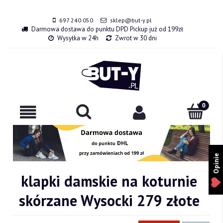
697 240 050
sklep@but-y.pl
Darmowa dostawa do punktu DPD Pickup już od 199zł
Wysyłka w 24h
Zwrot w 30 dni
Opinie
klapki damskie na koturnie
skórzane Wysocki 279 złote