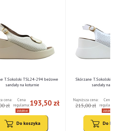
ne T.Sokolski TSL24-294 beżowe
Skórzane T.Sokolski TSL24-294
sandały na koturnie
sandały na koturnie
za cena:
Najniższa cena:
Cena
Cena
193,50 zł
193,
00 zł
215,00 zł
regularna:
regularna:
215,00 zł
215,00 zł
Do koszyka
Do koszyka