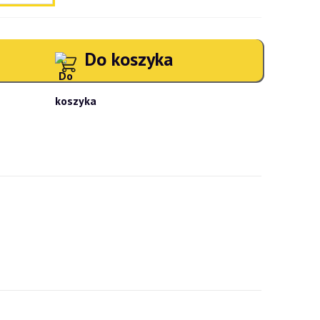
Do koszyka
atności