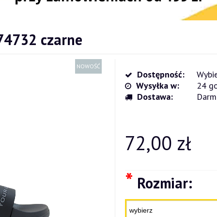
274732 czarne
NOWOŚĆ
Dostępność:
Wybie
Wysyłka w:
24 go
Dostawa:
Darm
Cena nie zawiera ewentualnych kosz
płatności
72,00 zł
*
Rozmiar: