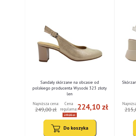
ne od
Sandały skórzane na obcasie od
Skórza
cki 322
polskiego producenta Wysocki 323 złoty
len
Najniższa cena:
Najniżs
Cena
,10 zł
224,10 zł
249,00 zł
215,
regularna:
249,00 zł
Do koszyka