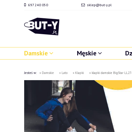
697 240 050
sklep@but-y.pl
Damskie
Męskie
Dz
Jesteś w:
»
Damskie
»
Lato
»
Klapki
»
klapki damskie BigStar LL2