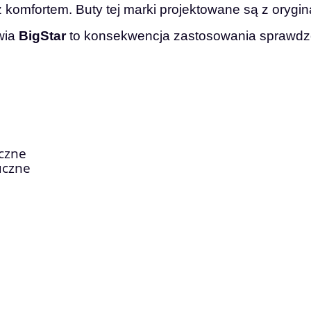
 komfortem. Buty tej marki projektowane są z orygi
wia
BigStar
to konsekwencja zastosowania sprawdzo
czne
uczne