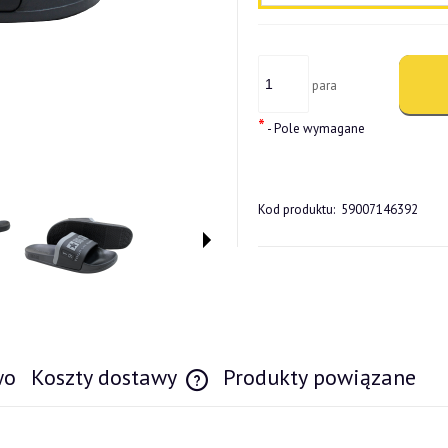
para
*
- Pole wymagane
Kod produktu:
59007146392
wo
Koszty dostawy
Produkty powiązane
Cena nie zawiera ewentualnych kosztów pł