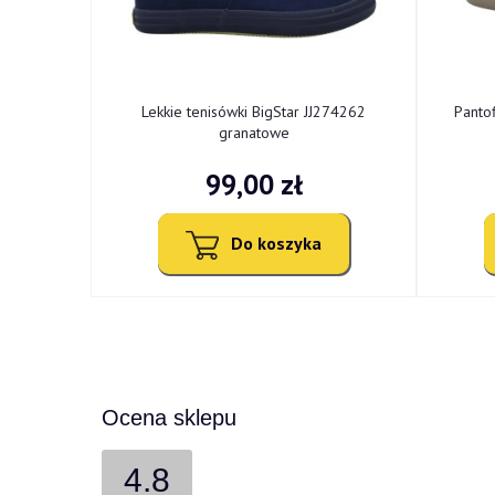
mi TOP-1Ł
Lekkie tenisówki BigStar JJ274262
Panto
granatowe
99,00 zł
Do koszyka
Ocena sklepu
4.8