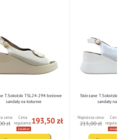
ne T.Sokolski TSL24-294 beżowe
Skórzane T.Sokolski TSL24-294
sandały na koturnie
sandały na koturnie
za cena:
Najniższa cena:
Cena
Cena
193,50 zł
193,
00 zł
215,00 zł
regularna:
regularna:
215,00 zł
215,00 zł