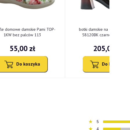
fle domowe damskie Pami TOP-
botki damskie na obcasie Vin
1KW bez palców 113
58120BK czarne lakierowa
55,00 zł
205,00 zł
Do koszyka
Do koszyka
5
4