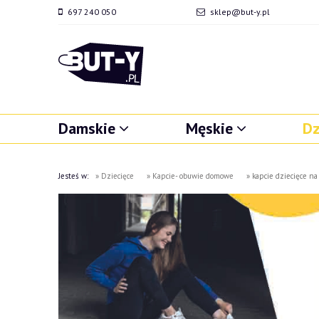
697 240 050
sklep@but-y.pl
Damskie
Męskie
Dz
Jesteś w:
»
Dziecięce
»
Kapcie- obuwie domowe
»
kapcie dziecięce n