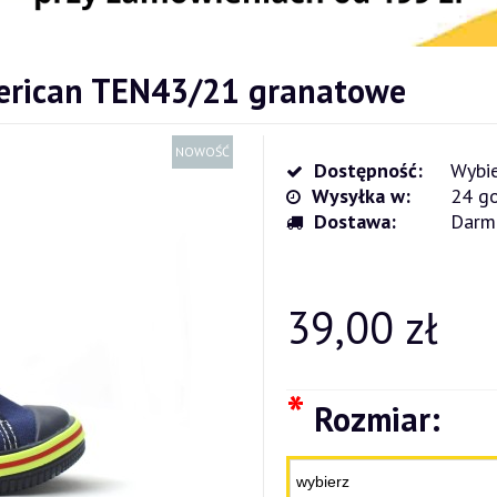
merican TEN43/21 granatowe
NOWOŚĆ
Dostępność:
Wybie
Wysyłka w:
24 go
Dostawa:
Darm
Cena nie zawiera ewentualnych kosz
płatności
39,00 zł
*
Rozmiar: