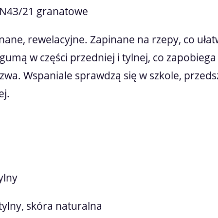
TEN43/21 granatowe
nane, rewelacyjne. Zapinane na rzepy, co uł
ą w części przedniej i tylnej, co zapobiega p
zwa. Wspaniale sprawdzą się w szkole, przed
ej.
ylny
tylny, skóra naturalna