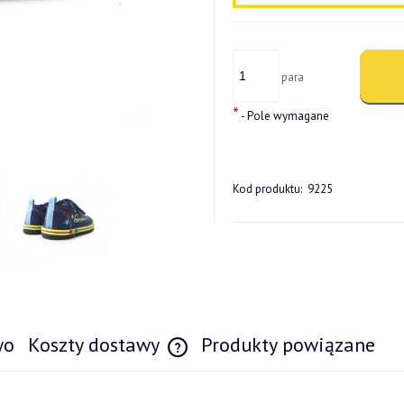
para
*
- Pole wymagane
Kod produktu:
9225
wo
Koszty dostawy
Produkty powiązane
Cena nie zawiera ewentualnych kosztów pł