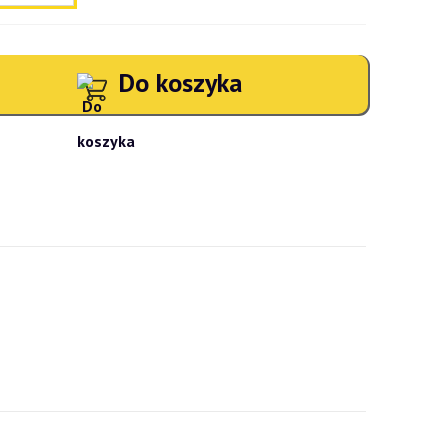
Do koszyka
atności