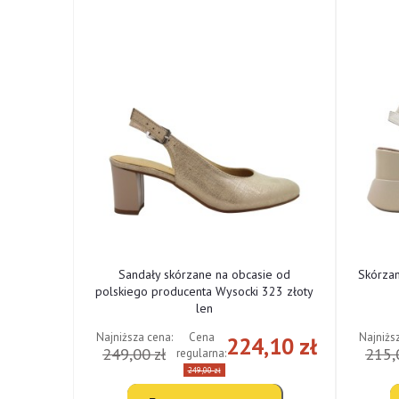
ne od
Sandały skórzane na obcasie od
Skórza
cki 322
polskiego producenta Wysocki 323 złoty
len
Najniższa cena:
Najniżs
Cena
,10 zł
224,10 zł
249,00 zł
215,
regularna:
249,00 zł