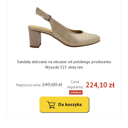
Sandały skórzane na obcasie od polskiego producenta
Wysocki 323 złoty len
Cena
ł
224,10 zł
249,00 zł
Najniższa cena:
regularna:
249,00 zł
Do koszyka