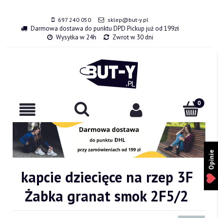
697 240 050
sklep@but-y.pl
Darmowa dostawa do punktu DPD Pickup już od 199zł
Wysyłka w 24h
Zwrot w 30 dni
Opinie
kapcie dziecięce na rzep 3F
Żabka granat smok 2F5/2