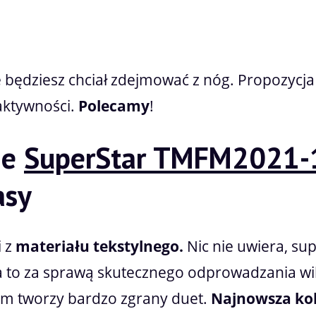
e będziesz chciał zdejmować z nóg. Propozycja
aktywności.
Polecamy
!
ie
SuperStar TMFM2021-
asy
i z
materiału tekstylnego.
Nic nie uwiera, sup
, a to za sprawą skutecznego odprowadzania w
m tworzy bardzo zgrany duet.
Najnowsza kol