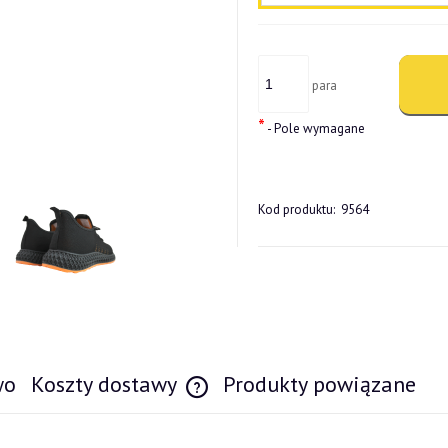
para
*
- Pole wymagane
Kod produktu:
9564
wo
Koszty dostawy
Produkty powiązane
Cena nie zawiera ewentualnych kosztów pł