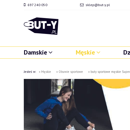
697 240 050
sklep@but-y.pl
Damskie
Męskie
Dz
Jesteś w:
»
Męskie
»
Obuwie sportowe
»
buty sportowe męskie Supe