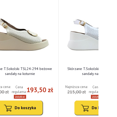
ne T.Sokolski TSL24-294 beżowe
Skórzane T.Sokolski TSL24-294
sandały na koturnie
sandały na koturnie
za cena:
Najniższa cena:
Cena
Cena
193,50 zł
193,
00 zł
215,00 zł
regularna:
regularna:
215,00 zł
215,00 zł
Do koszyka
Do koszyka