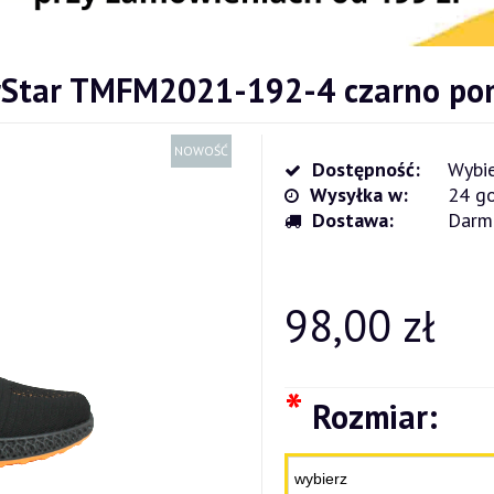
erStar TMFM2021-192-4 czarno po
NOWOŚĆ
Dostępność:
Wybie
Wysyłka w:
24 go
Dostawa:
Darm
Cena nie zawiera ewentualnych kosz
płatności
98,00 zł
*
Rozmiar: