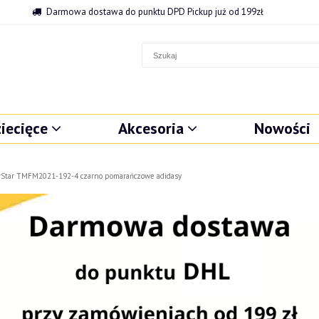
Darmowa dostawa do punktu DPD Pickup już od 199zł
iecięce
Akcesoria
Nowości
rStar TMFM2021-192-4 czarno pomarańczowe adidasy