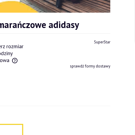
marańczowe adidasy
SuperStar
rz rozmiar
dziny
owa
sprawdź formy dostawy
tów