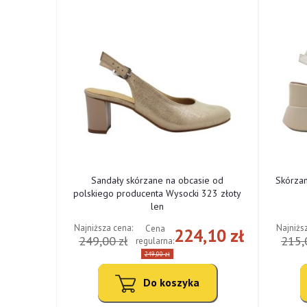
ne od
Sandały skórzane na obcasie od
Skórza
cki 322
polskiego producenta Wysocki 323 złoty
len
Najniższa cena:
Najniżs
Cena
,10 zł
224,10 zł
249,00 zł
215,
regularna:
249,00 zł
Do koszyka