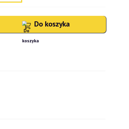
Do koszyka
atności