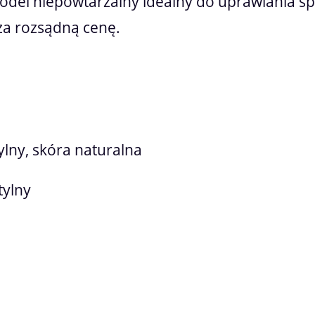
odel niepowtarzalny idealny do uprawiania spo
za rozsądną cenę.
ylny, skóra naturalna
tylny