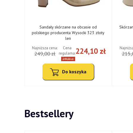
ne od
Sandały skórzane na obcasie od
Skórza
cki 322
polskiego producenta Wysocki 323 złoty
len
Najniższa cena:
Najniżs
Cena
,10 zł
224,10 zł
249,00 zł
215,
regularna:
249,00 zł
Do koszyka
Bestsellery