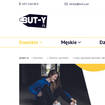
697 240 050
sklep@but-y.pl
Damskie
Męskie
Dz
Jesteś w:
»
Damskie
»
Obuwie sportowe
»
buty sportowe damskie sk