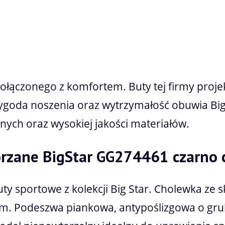
Cena nie zawiera ewentualnych kosztów płatności
połączonego z komfortem. Buty tej firmy proj
ygoda noszenia oraz wytrzymałość obuwia Big
ych oraz wysokiej jakości materiałów.
órzane BigStar GG274461 czarno 
y sportowe z kolekcji Big Star. Cholewka ze 
. Podeszwa piankowa, antypoślizgowa o grubo