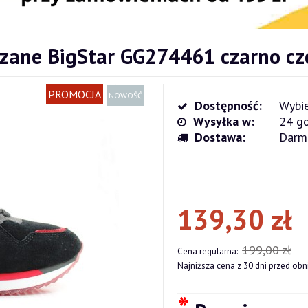
rzane BigStar GG274461 czarno c
PROMOCJA
NOWOŚĆ
Dostępność:
Wybie
Wysyłka w:
24 go
Dostawa:
Darm
Cena nie zawiera ewentualnych kosz
płatności
139,30 zł
199,00 zł
Cena regularna:
Najniższa cena z 30 dni przed obn
*