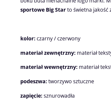
boku buta nienachalne logo marki. M
sportowe Big Star
to świetna jakość 
kolor:
czarny / czerwony
materiał zewnętrzny:
materiał tekst
materiał wewnętrzny:
materiał teks
podeszwa:
tworzywo sztuczne
zapięcie:
sznurowadła