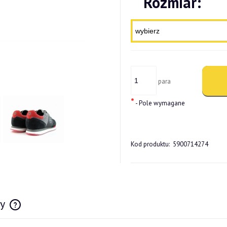
Rozmiar:
para
*
- Pole wymagane
Kod produktu:
5900714274
wy