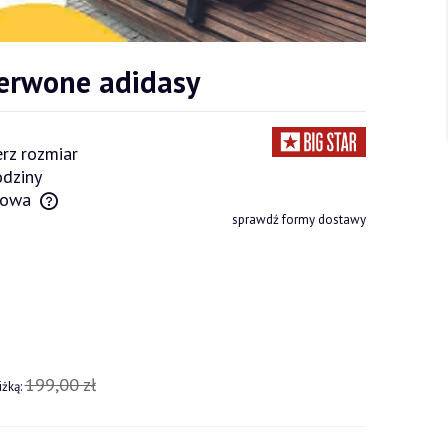
zerwone adidasy
rz rozmiar
dziny
owa
sprawdź formy dostawy
tów
199,00 zł
iżką: