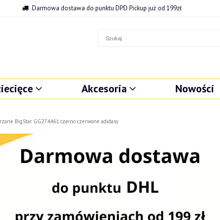
Darmowa dostawa do punktu DPD Pickup już od 199zł
iecięce
Akcesoria
Nowości
órzane BigStar GG274461 czarno czerwone adidasy