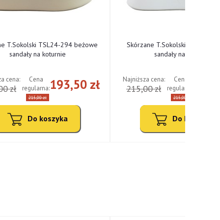
ne T.Sokolski TSL24-294 beżowe
Skórzane T.Sokolski TSL24-294
sandały na koturnie
sandały na koturnie
za cena:
Najniższa cena:
Cena
Cena
193,50 zł
193,
00 zł
215,00 zł
regularna:
regularna:
215,00 zł
215,00 zł
Do koszyka
Do koszyka