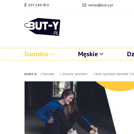
697 240 050
sklep@but-y.pl
Damskie
Męskie
Dz
Jesteś w:
»
Damskie
»
Obuwie sportowe
»
buty sportowe damskie Cr