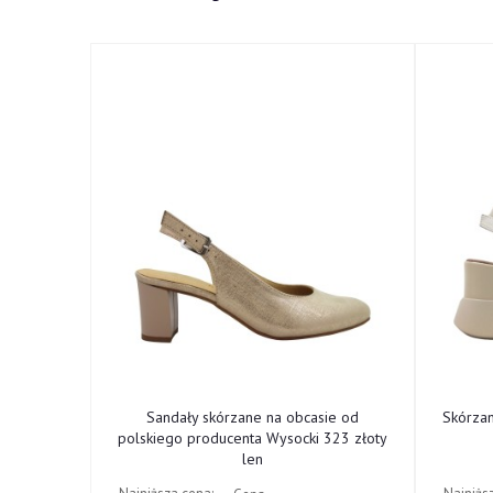
ne od
Sandały skórzane na obcasie od
Skórza
cki 322
polskiego producenta Wysocki 323 złoty
len