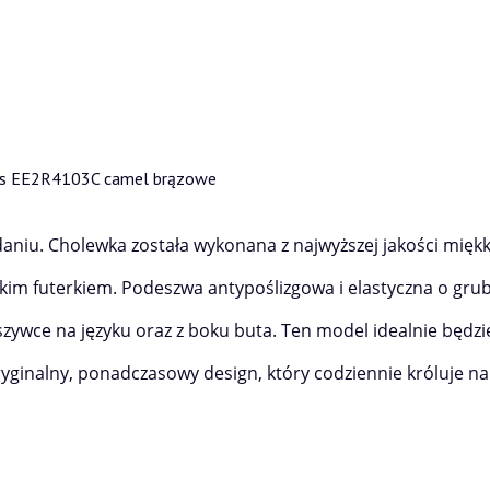
eans EE2R4103C camel brązowe
iu. Cholewka została wykonana z najwyższej jakości miękki
im futerkiem. Podeszwa antypoślizgowa i elastyczna o grubo
szywce na języku oraz z boku buta. Ten model idealnie będzi
yginalny, ponadczasowy design, który codziennie króluje na