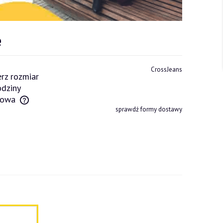
e
CrossJeans
rz rozmiar
dziny
owa
sprawdź formy dostawy
tów