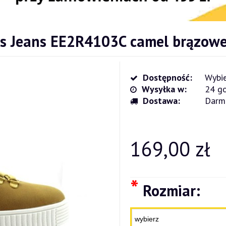
ss Jeans EE2R4103C camel brązow
Dostępność:
Wybie
Wysyłka w:
24 go
Dostawa:
Darm
Cena nie zawiera ewentualnych kosz
płatności
169,00 zł
*
Rozmiar: