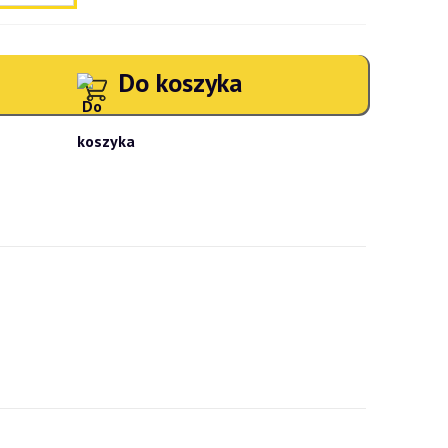
Do koszyka
atności