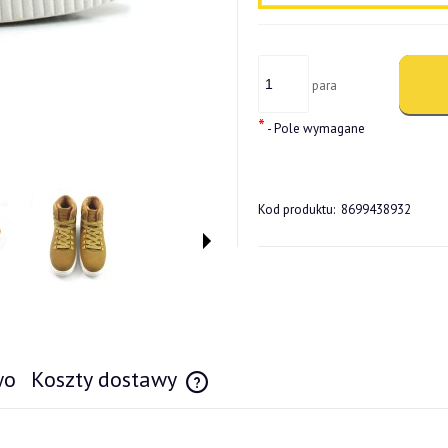
para
*
- Pole wymagane
Kod produktu:
8699438932
wo
Koszty dostawy
Cena nie zawiera ewentualnych kosztów pł