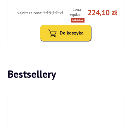
Cena
ł
224,10 zł
249,00 zł
Najniższa cena:
regularna:
249,00 zł
Do koszyka
Bestsellery