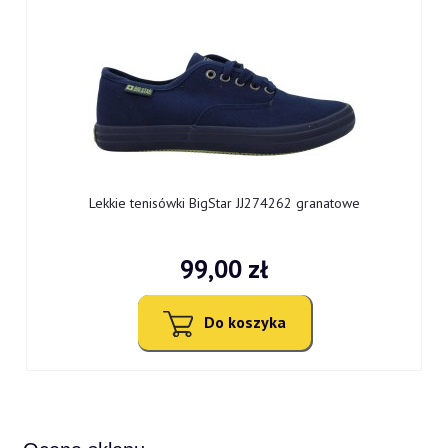
0
Lekkie tenisówki BigStar JJ274262 granatowe
99,00 zł
Do koszyka