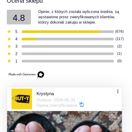
Ocena sklepu
Opinie, z których została wyliczona średnia, są
4.8
wystawione przez zweryfikowanych klientów,
którzy dokonali zakupu w sklepie.
5
(676)
4
(117)
3
(2)
2
(1)
1
(0)
Krystyna
Dodano: 2026-05-31
Opinia zweryfikowana