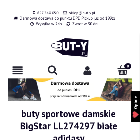
697 240 050
sklep@but-y.pl
Darmowa dostawa do punktu DPD Pickup już od 199zł
Wysyłka w 24h
Zwrot w 30 dni
Opinie
buty sportowe damskie
BigStar LL274297 białe
adidasy