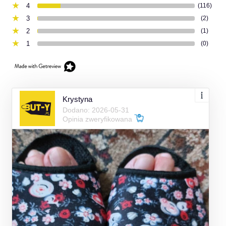
4
(116)
3
(2)
2
(1)
1
(0)
Krystyna
Dodano: 2026-05-31
Opinia zweryfikowana