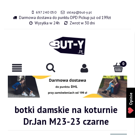
697 240 050
sklep@but-y.pl
Darmowa dostawa do punktu DPD Pickup już od 199zł
Wysyłka w 24h
Zwrot w 30 dni
Opinie
botki damskie na koturnie
Dr.Jan M23-23 czarne