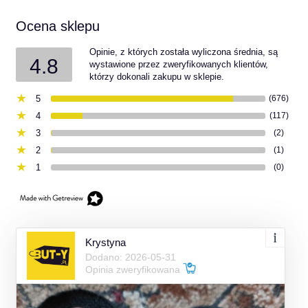
Ocena sklepu
Opinie, z których została wyliczona średnia, są
4.8
wystawione przez zweryfikowanych klientów,
którzy dokonali zakupu w sklepie.
5
(676)
4
(117)
3
(2)
2
(1)
1
(0)
Krystyna
Dodano: 2026-05-31
Opinia zweryfikowana