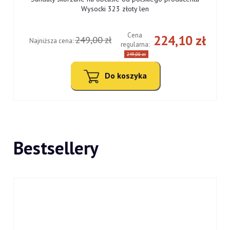
Wysocki 323 złoty len
Cena
ł
224,10 zł
249,00 zł
Najniższa cena:
regularna:
249,00 zł
Do koszyka
Bestsellery