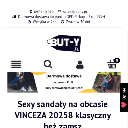
697 240 050
sklep@but-y.pl
Darmowa dostawa do punktu DPD Pickup już od 199zł
Wysyłka w 24h
Zwrot w 30 dni
Opinie
Sexy sandały na obcasie
VINCEZA 20258 klasyczny
beż zamsz