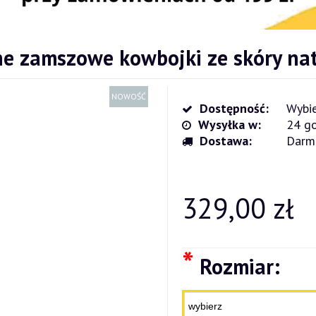
e zamszowe kowbojki ze skóry nat
NOWOŚĆ
Dostępność:
Wybie
Wysyłka w:
24 go
Dostawa:
Darm
Cena nie zawiera ewentualnych kosz
płatności
329,00 zł
*
Rozmiar: