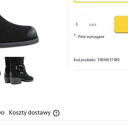
para
*
- Pole wymagane
Kod produktu:
59044137480
wo
Koszty dostawy
Cena nie zawiera ewentualnych kosztów pł