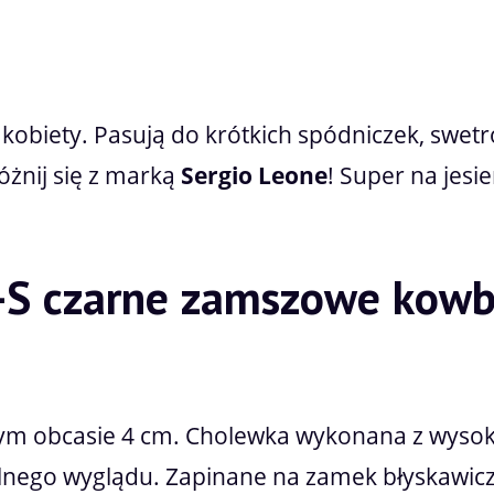
l kobiety. Pasują do krótkich spódniczek, swet
óżnij się z marką
Sergio Leone
! Super na jesie
S czarne zamszowe kowbo
nym obcasie 4 cm. Cholewka wykonana z wys
lnego wyglądu. Zapinane na zamek błyskawiczn