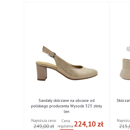
ne od
Sandały skórzane na obcasie od
Skórza
cki 322
polskiego producenta Wysocki 323 złoty
len
Najniższa cena:
Najniżs
Cena
,10 zł
224,10 zł
249,00 zł
215,
regularna: