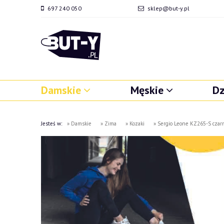
697 240 050
sklep@but-y.pl
Damskie
Męskie
Dz
Jesteś w:
»
Damskie
»
Zima
»
Kozaki
»
Sergio Leone KZ265-S czar