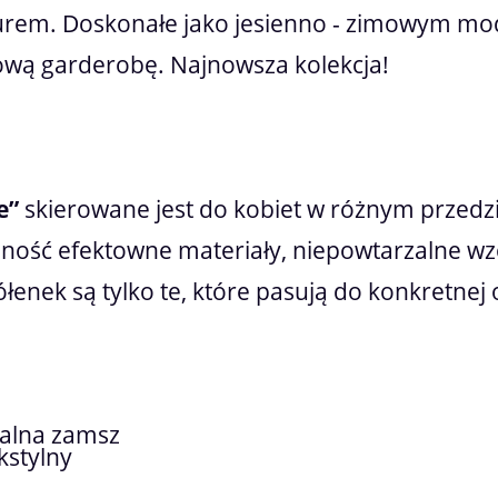
rem. Doskonałe jako jesienno - zimowym mode
mową garderobę. Najnowsza kolekcja!
e”
skierowane jest do kobiet w różnym przedz
lność efektowne materiały, niepowtarzalne w
enek są tylko te, które pasują do konkretnej oka
ralna zamsz
kstylny