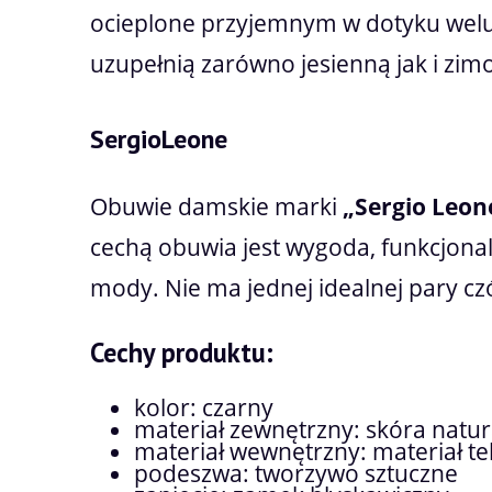
ocieplone przyjemnym w dotyku welu
uzupełnią zarówno jesienną jak i zi
SergioLeone
Obuwie damskie marki
„Sergio Leon
cechą obuwia jest wygoda, funkcjona
mody. Nie ma jednej idealnej pary czół
Cechy produktu:
kolor: czarny
materiał zewnętrzny: skóra natu
materiał wewnętrzny: materiał te
podeszwa: tworzywo sztuczne