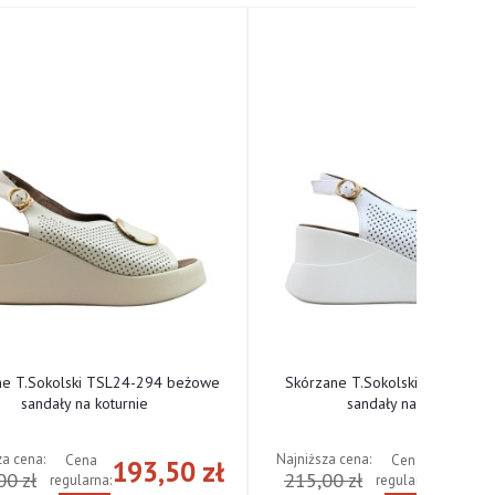
ne T.Sokolski TSL24-294 beżowe
Skórzane T.Sokolski TSL24-294
sandały na koturnie
sandały na koturnie
za cena:
Najniższa cena:
Cena
Cena
193,50 zł
193,
00 zł
215,00 zł
regularna:
regularna: