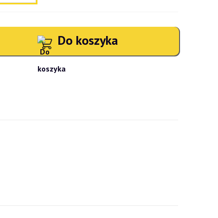
Do koszyka
atności