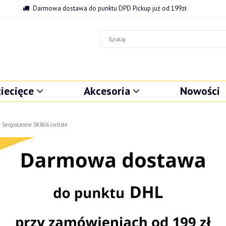
Darmowa dostawa do punktu DPD Pickup już od 199zł
iecięce
Akcesoria
Nowości
 SergioLeone SK806 cieliste