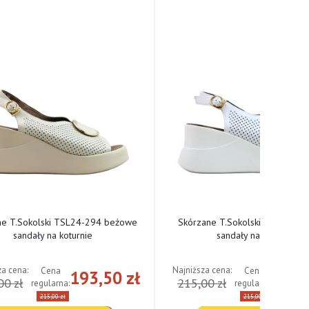
ne T.Sokolski TSL24-294 beżowe
Skórzane T.Sokolski TSL24-294
sandały na koturnie
sandały na koturnie
za cena:
Najniższa cena:
Cena
Cena
193,50 zł
193,
00 zł
215,00 zł
regularna:
regularna:
215,00 zł
215,00 zł