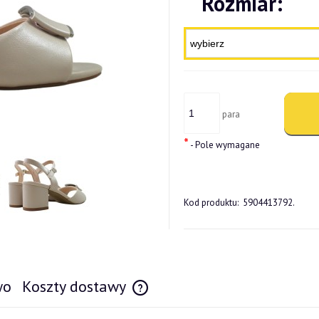
Rozmiar:
para
*
- Pole wymagane
Kod produktu:
5904413792.
wo
Koszty dostawy