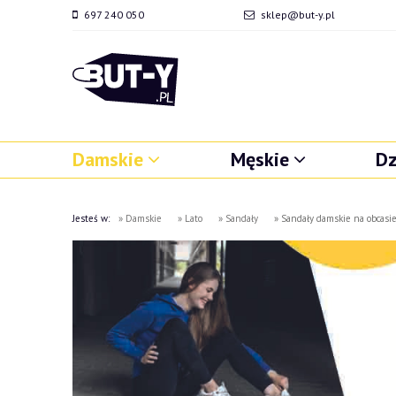
697 240 050
sklep@but-y.pl
Damskie
Męskie
Dz
Jesteś w:
»
Damskie
»
Lato
»
Sandały
»
Sandały damskie na obcasie