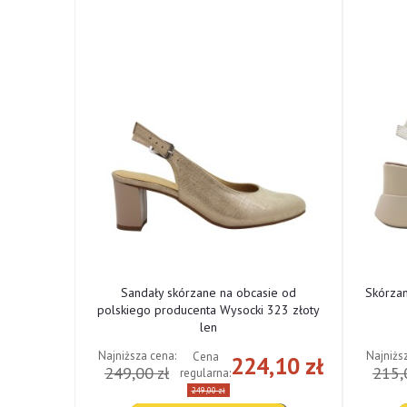
ne od
Sandały skórzane na obcasie od
Skórza
cki 322
polskiego producenta Wysocki 323 złoty
len
Najniższa cena:
Najniżs
Cena
,10 zł
224,10 zł
249,00 zł
215,
regularna:
249,00 zł