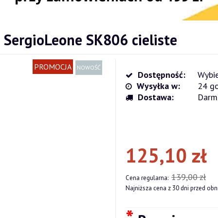
 SergioLeone SK806 cieliste
PROMOCJA
NOWOŚĆ
Dostępność:
Wybie
Wysyłka w:
24 go
Dostawa:
Darm
Cena nie zawiera ewentualnych kosz
płatności
125,10 zł
139,00 zł
Cena regularna:
Najniższa cena z 30 dni przed obn
*