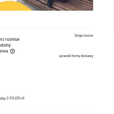
Sergio Leone
rz rozmiar
dziny
owa
sprawdź formy dostawy
tów
139,00 zł
iżką: