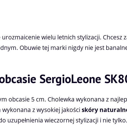
Cena nie zawiera ewentualnych kosztów pł
urozmaicenie wielu letnich stylizacji. Chcesz
ednym. Obuwie tej marki nigdy nie jest banalne
obcasie SergioLeone SK80
ym obcasie 5 cm. Cholewka wykonana z najleps
a wykonana z wysokiej jakości
skóry naturalne
 uzupełnienia wieczornej stylizacji i nie tylko