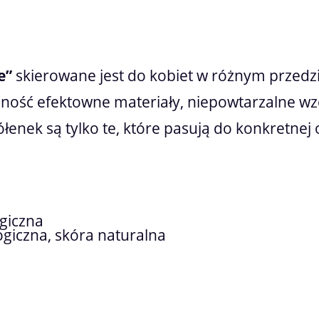
e”
skierowane jest do kobiet w różnym przedz
lność efektowne materiały, niepowtarzalne w
enek są tylko te, które pasują do konkretnej oka
giczna
giczna, skóra naturalna