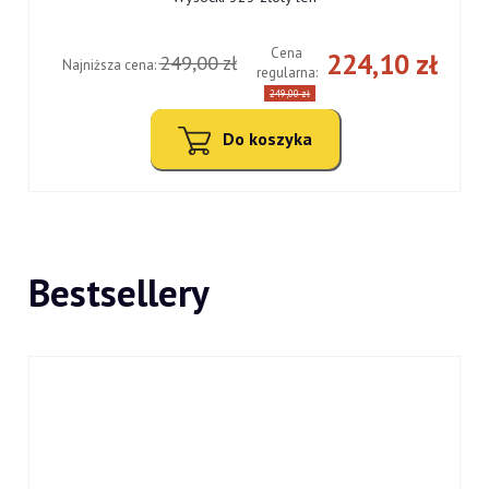
Cena
ł
224,10 zł
249,00 zł
Najniższa cena:
regularna:
249,00 zł
Do koszyka
Bestsellery