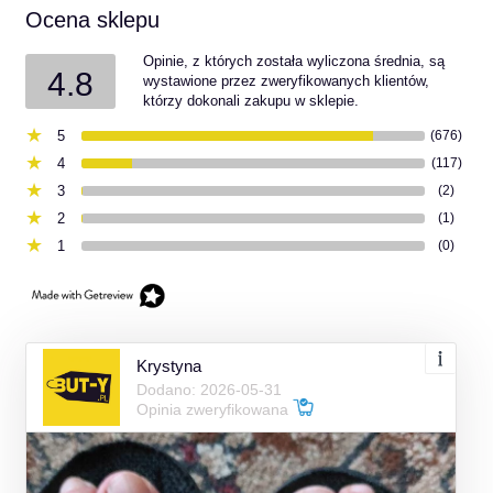
Ocena sklepu
Opinie, z których została wyliczona średnia, są
4.8
wystawione przez zweryfikowanych klientów,
którzy dokonali zakupu w sklepie.
5
(676)
4
(117)
3
(2)
2
(1)
1
(0)
Krystyna
Dodano: 2026-05-31
Opinia zweryfikowana