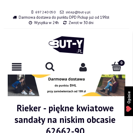
697 240 050
sklep@but-y.pl
Darmowa dostawa do punktu DPD Pickup już od 199zł
Wysyłka w 24h
Zwrot w 30 dni
Opinie
Rieker - piękne kwiatowe
sandały na niskim obcasie
62662-90