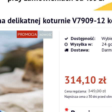
 na delikatnej koturnie V7909-12 k
PROMOCJA
NOWOŚĆ
Dostępność:
Wybie
Wysyłka w:
24 go
Dostawa:
Darm
Cena nie zawiera ewentualnych kosz
płatności
314,10 zł
349,00 zł
Cena regularna:
Najniższa cena z 30 dni przed obn
*