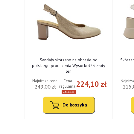
ne od
Sandały skórzane na obcasie od
Skórza
cki 322
polskiego producenta Wysocki 323 złoty
len
Najniższa cena:
Najniżs
Cena
,10 zł
224,10 zł
249,00 zł
215,
regularna:
249,00 zł
Do koszyka