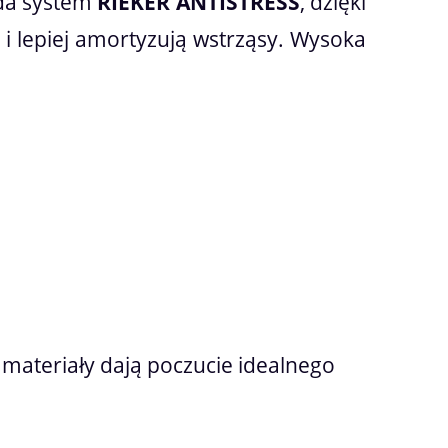
ada system
RIEKER ANTISTRESS
, dzięki
y i lepiej amortyzują wstrząsy. Wysoka
 materiały dają poczucie idealnego