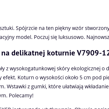
Cena nie zawiera ewentualnych kosztów pł
sztuki. Spójrzcie na ten piękny wzór stworzon
cyjny model. Poczuj się luksusowo. Najnowsz
y na delikatnej koturnie V7909-12
ły z wysokogatunkowej skóry ekologicznej o d
 efekt. Koturn o wysokości około 5 cm pod pi
m. Wstawki z gumki, które ułatwiają wkładani
nym. Polecamy!