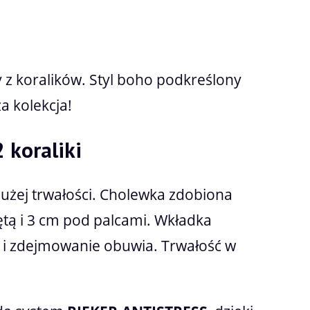
atności
y z koralików. Styl boho podkreślony
a kolekcja!
 koraliki
użej trwałości. Cholewka zdobiona
ętą i 3 cm pod palcami. Wkładka
e i zdejmowanie obuwia. Trwałość w