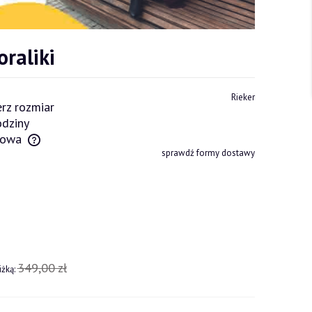
oraliki
Rieker
rz rozmiar
dziny
owa
sprawdź formy dostawy
tów
349,00 zł
iżką: