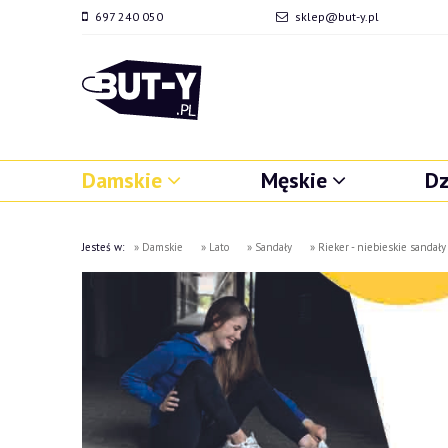
697 240 050
sklep@but-y.pl
Damskie
Męskie
Dz
Jesteś w:
»
Damskie
»
Lato
»
Sandały
»
Rieker - niebieskie sandały