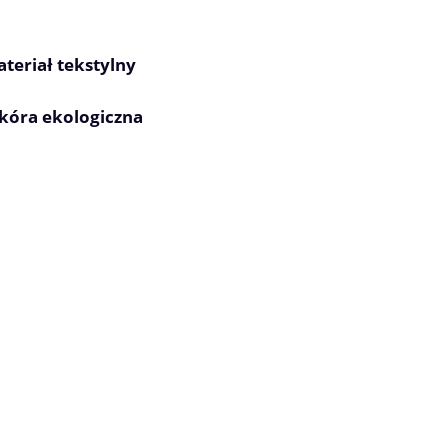
teriał tekstylny
skóra ekologiczna