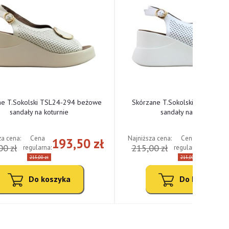
ne T.Sokolski TSL24-294 beżowe
Skórzane T.Sokolski TSL24-294
sandały na koturnie
sandały na koturnie
za cena:
Najniższa cena:
Cena
Cena
193,50 zł
193,
00 zł
215,00 zł
regularna:
regularna:
215,00 zł
215,00 zł
Do koszyka
Do koszyka