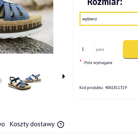
Rozmiar:
para
*
- Pole wymagane
Kod produktu:
4061811319
wo
Koszty dostawy