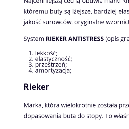
Najcenniejszą cechą obuwia marki R
któremu buty są lżejsze, bardziej ela
jakość surowców, oryginalne wzornict
System
RIEKER ANTISTRESS
(opis graf
lekkość;
elastyczność;
przestrzeń;
amortyzacja;
Rieker
Marka, która wielokrotnie została pr
dopasowania buta do stopy. To właśn