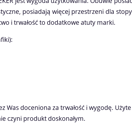
IEKER jest wygoda użytkowania. Obuwie posi
styczne, posiadają więcej przestrzeni dla stop
wo i trwałość to dodatkowe atuty marki.
iki):
zez Was doceniona za trwałość i wygodę. Użyte
ie czyni produkt doskonałym.