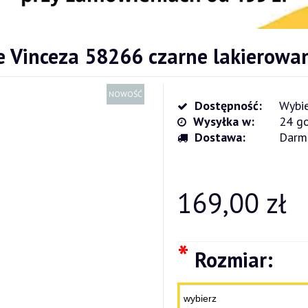
e Vinceza 58266 czarne lakierowa
NOWOŚĆ
Dostępność:
Wybie
Wysyłka w:
24 go
Dostawa:
Darm
Cena nie zawiera ewentualnych kosz
płatności
169,00 zł
*
Rozmiar: