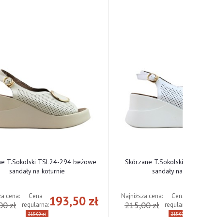
ne T.Sokolski TSL24-294 beżowe
Skórzane T.Sokolski TSL24-294
sandały na koturnie
sandały na koturnie
za cena:
Najniższa cena:
Cena
Cena
193,50 zł
193,
00 zł
215,00 zł
regularna:
regularna:
215,00 zł
215,00 zł