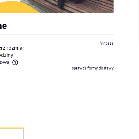
ne
Vinceza
rz rozmiar
dziny
owa
sprawdź formy dostawy
tów