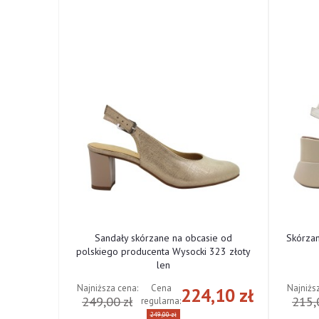
ne od
Sandały skórzane na obcasie od
Skórza
cki 322
polskiego producenta Wysocki 323 złoty
len
Najniższa cena:
Najniżs
Cena
,10 zł
224,10 zł
249,00 zł
215,
regularna:
249,00 zł