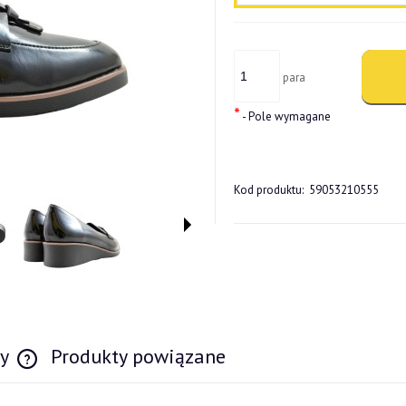
para
*
- Pole wymagane
Kod produktu:
59053210555
wy
Produkty powiązane
Cena nie zawiera ewentualnych kosztów płatności