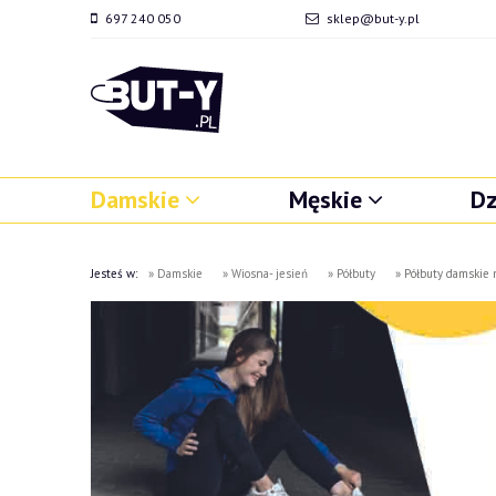
697 240 050
sklep@but-y.pl
Damskie
Męskie
Dz
Jesteś w:
»
Damskie
»
Wiosna- jesień
»
Półbuty
»
Półbuty damskie 