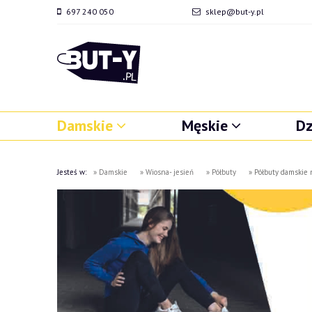
697 240 050
sklep@but-y.pl
Damskie
Męskie
Dz
Jesteś w:
»
Damskie
»
Wiosna- jesień
»
Półbuty
»
Półbuty damskie 