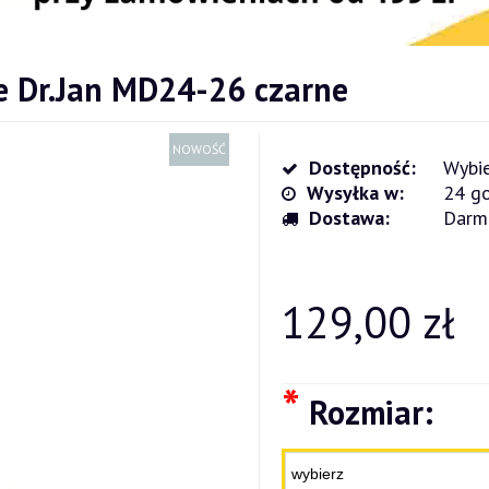
e Dr.Jan MD24-26 czarne
NOWOŚĆ
Dostępność:
Wybie
Wysyłka w:
24 go
Dostawa:
Darm
Cena nie zawiera ewentualnych kosz
płatności
129,00 zł
*
Rozmiar: