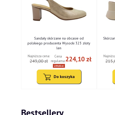
ne od
Sandały skórzane na obcasie od
Skórza
cki 322
polskiego producenta Wysocki 323 złoty
len
Najniższa cena:
Najniżs
Cena
,10 zł
224,10 zł
249,00 zł
215,
regularna:
249,00 zł
Do koszyka
Bestsellery