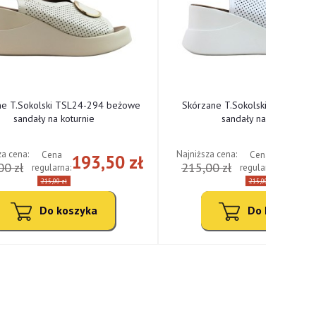
ne T.Sokolski TSL24-294 beżowe
Skórzane T.Sokolski TSL24-294
sandały na koturnie
sandały na koturnie
za cena:
Najniższa cena:
Cena
Cena
193,50 zł
193,
00 zł
215,00 zł
regularna:
regularna:
215,00 zł
215,00 zł
Do koszyka
Do koszyka