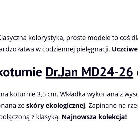
lasyczna kolorystyka, proste modele to coś d
rdzo łatwa w codziennej pielęgnacji.
Uczciwe
koturnie
Dr.Jan MD24-26
na koturnie 3,5 cm. Wkładka wykonana z wyso
onana ze
skóry ekologicznej
. Zapinane na rz
połączoną z klasyką.
Najnowsza kolekcja!