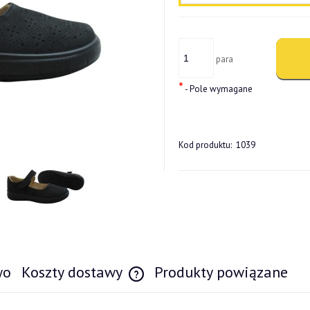
para
*
- Pole wymagane
Kod produktu:
1039
wo
Koszty dostawy
Produkty powiązane
Cena nie zawiera ewentualnych kosztów pł