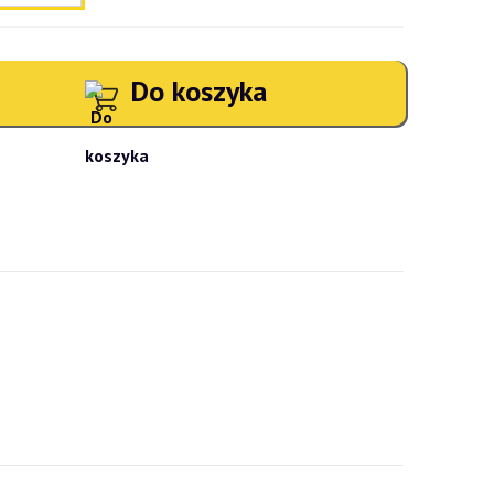
Do koszyka
atności