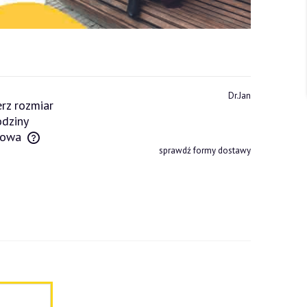
Dr.Jan
rz rozmiar
dziny
owa
sprawdź formy dostawy
tów