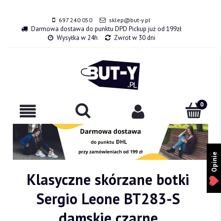
697 240 050
sklep@but-y.pl
Darmowa dostawa do punktu DPD Pickup już od 199zł
Wysyłka w 24h
Zwrot w 30 dni
Opinie
Klasyczne skórzane botki
Sergio Leone BT283-S
damskie czarne