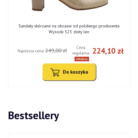
Sandały skórzane na obcasie od polskiego producenta
Wysocki 323 złoty len
Cena
ł
224,10 zł
249,00 zł
Najniższa cena:
regularna:
249,00 zł
Do koszyka
Bestsellery