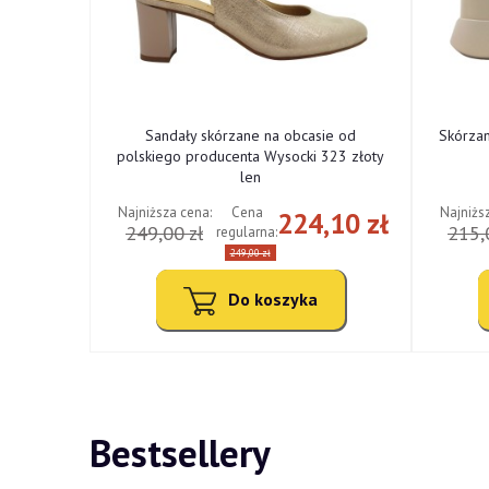
ne od
Sandały skórzane na obcasie od
Skórza
cki 322
polskiego producenta Wysocki 323 złoty
len
Najniższa cena:
Najniżs
Cena
,10 zł
224,10 zł
249,00 zł
215,
regularna:
249,00 zł
Do koszyka
Bestsellery