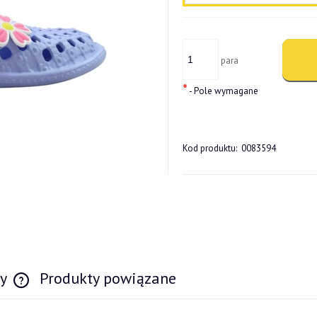
para
*
- Pole wymagane
Kod produktu:
0083594
wy
Produkty powiązane
Cena nie zawiera ewentualnych kosztów płatności