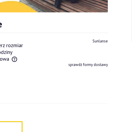
e
Sunlanse
rz rozmiar
dziny
owa
sprawdź formy dostawy
tów