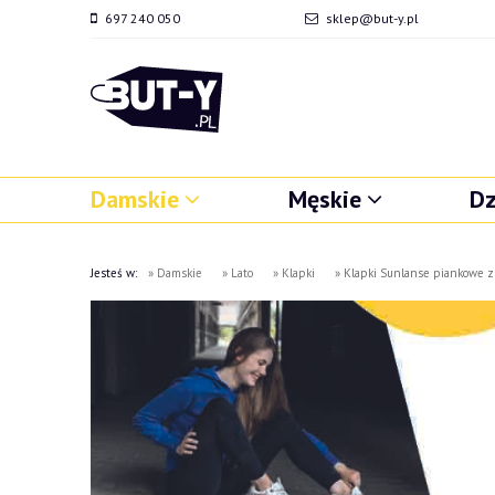
697 240 050
sklep@but-y.pl
Damskie
Męskie
Dz
Jesteś w:
»
Damskie
»
Lato
»
Klapki
»
Klapki Sunlanse piankowe z