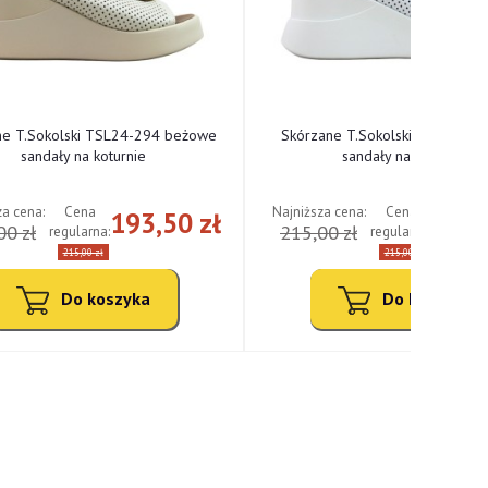
ne T.Sokolski TSL24-294 beżowe
Skórzane T.Sokolski TSL24-294
sandały na koturnie
sandały na koturnie
za cena:
Najniższa cena:
Cena
Cena
193,50 zł
193,
00 zł
215,00 zł
regularna:
regularna:
215,00 zł
215,00 zł
Do koszyka
Do koszyka