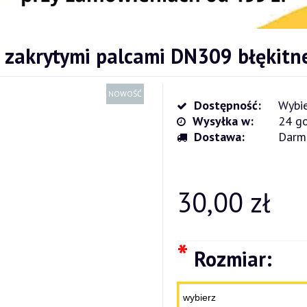
 zakrytymi palcami DN309 błękitn
NOWOŚĆ
Dostępność:
Wybie
Wysyłka w:
24 go
Dostawa:
Darm
Cena nie zawiera ewentualnych kosz
płatności
30,00 zł
*
Rozmiar: