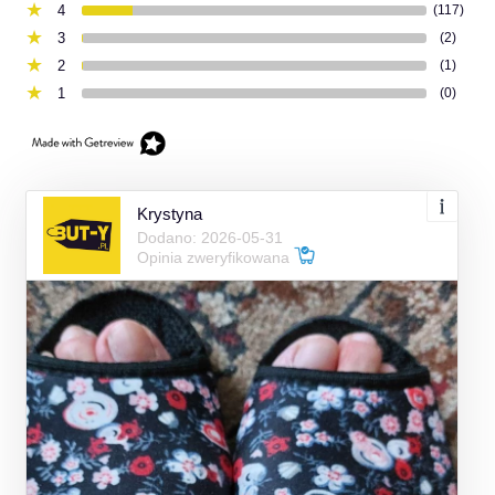
4
(117)
3
(2)
2
(1)
1
(0)
Krystyna
Dodano: 2026-05-31
Opinia zweryfikowana