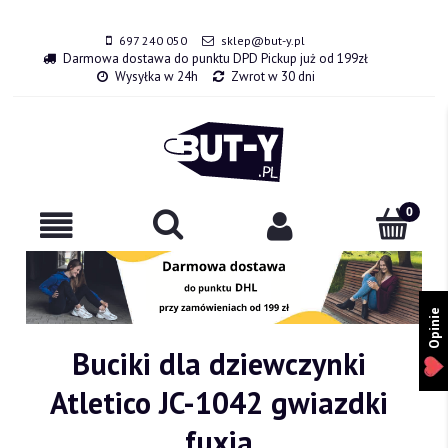
697 240 050
sklep@but-y.pl
Darmowa dostawa do punktu DPD Pickup już od 199zł
Wysyłka w 24h
Zwrot w 30 dni
Opinie
Buciki dla dziewczynki
Atletico JC-1042 gwiazdki
fuxia