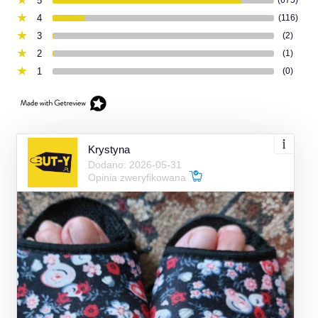
5
(675)
4
(116)
3
(2)
2
(1)
1
(0)
Krystyna
Dodano: 2026-05-31
Opinia zweryfikowana