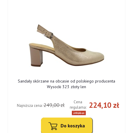
Sandały skórzane na obcasie od polskiego producenta
Wysocki 323 złoty len
Cena
ł
224,10 zł
249,00 zł
Najniższa cena:
regularna:
249,00 zł
Do koszyka