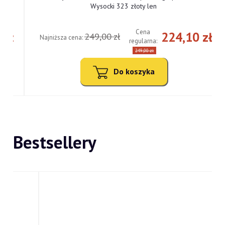
Wysocki 323 złoty len
Cena
ł
224,10 zł
249,00 zł
Najniższa cena:
regularna:
249,00 zł
Do koszyka
Bestsellery