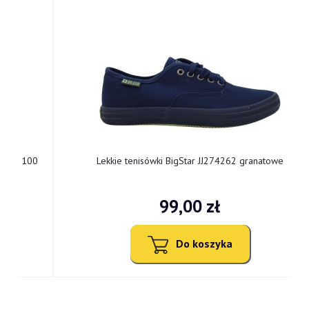
0
Lekkie tenisówki BigStar JJ274262 granatowe
99,00 zł
Do koszyka