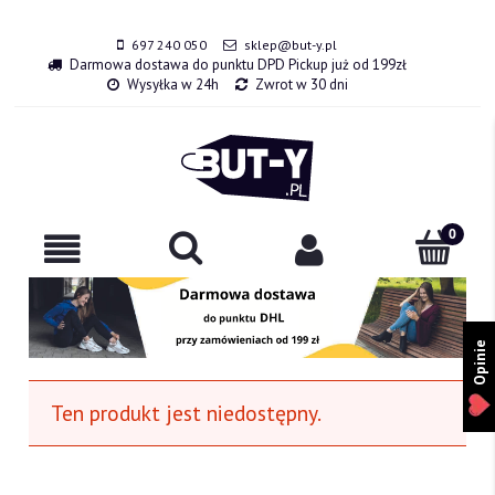
697 240 050
sklep@but-y.pl
Darmowa dostawa do punktu DPD Pickup już od 199zł
Wysyłka w 24h
Zwrot w 30 dni
Opinie
Ten produkt jest niedostępny.