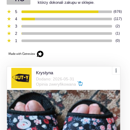
którzy dokonali zakupu w sklepie.
5
(676)
4
(117)
3
(2)
2
(1)
1
(0)
Krystyna
Dodano: 2026-05-31
Opinia zweryfikowana