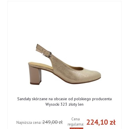
Sandały skórzane na obcasie od polskiego producenta
Wysocki 323 złoty len
Cena
ł
224,10 zł
249,00 zł
Najniższa cena:
regularna: