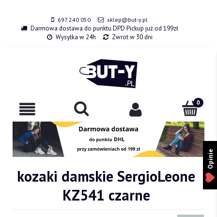
697 240 050
sklep@but-y.pl
Darmowa dostawa do punktu DPD Pickup już od 199zł
Wysyłka w 24h
Zwrot w 30 dni
Opinie
kozaki damskie SergioLeone
KZ541 czarne