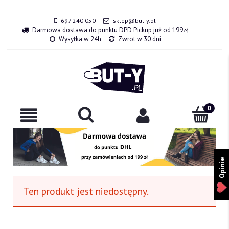
697 240 050
sklep@but-y.pl
Darmowa dostawa do punktu DPD Pickup już od 199zł
Wysyłka w 24h
Zwrot w 30 dni
Opinie
Ten produkt jest niedostępny.