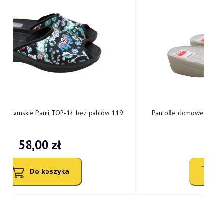
9
Pantofle domowe damskie Pami TOP-1KW bez palców
113
55,00 zł
Do koszyka